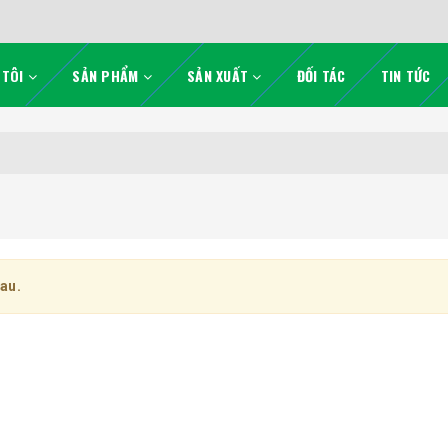
 TÔI
SẢN PHẨM
SẢN XUẤT
ĐỐI TÁC
TIN TỨC
sau.